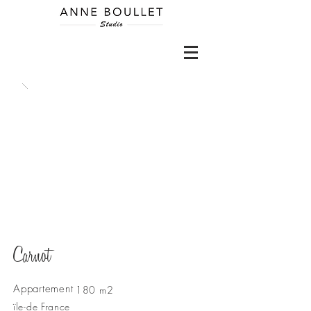
Carnot
Appartement
180 m2
ïle-de France